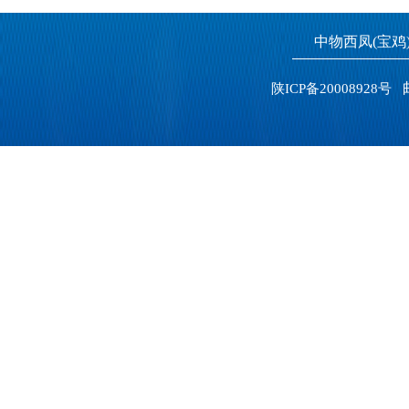
中物西凤(宝
邮
陕ICP备20008928号