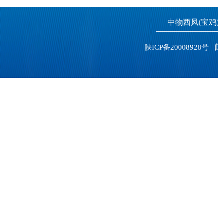
中物西凤(宝
邮
陕ICP备20008928号