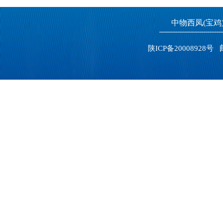
中物西凤(宝
邮
陕ICP备20008928号