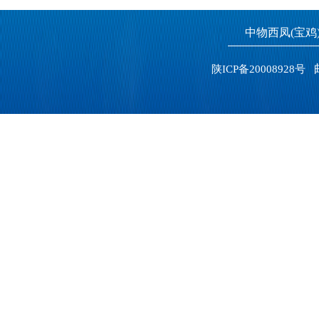
中物西凤(宝
邮
陕ICP备20008928号