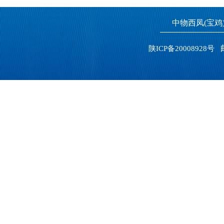
中物西凤(宝
邮
陕ICP备20008928号